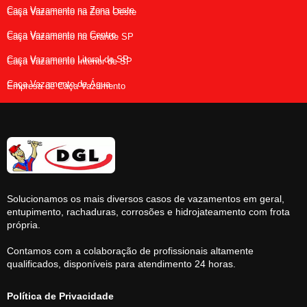
Caça Vazamento na Zona Leste
Caça Vazamento na Zona Oeste
Caça Vazamento no Centro
Caça Vazamento na Grande SP
Caça Vazamento Litoral de SP
Caça Vazamento Interior de SP
Caça Vazamento de Água
Empresa de Caça Vazamento
Solucionamos os mais diversos casos de vazamentos em geral,
entupimento, rachaduras, corrosões e hidrojateamento com frota
própria.
Contamos com a colaboração de profissionais altamente
qualificados, disponíveis para atendimento 24 horas.
Política de Privacidade