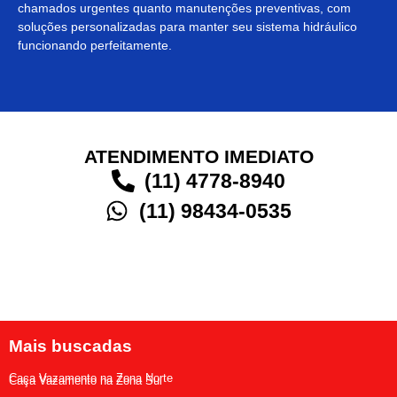
chamados urgentes quanto manutenções preventivas, com
soluções personalizadas para manter seu sistema hidráulico
funcionando perfeitamente.
ATENDIMENTO IMEDIATO
(11) 4778-8940
(11) 98434-0535
Mais buscadas
Caça Vazamento na Zona Norte
Caça Vazamento na Zona Sul