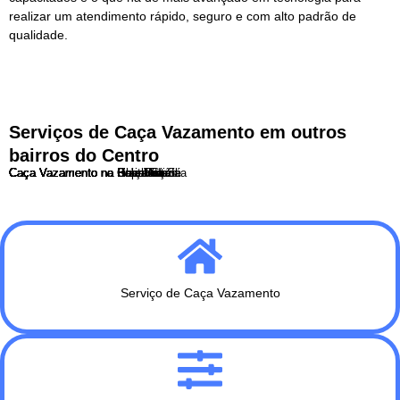
realizar um atendimento rápido, seguro e com alto padrão de
qualidade.
Serviços de Caça Vazamento em outros
bairros do Centro
Caça Vazamento na Barra Funda
Caça Vazamento na Bela Vista
Caça Vazamento no Bom Retiro
Caça Vazamento no Brás
Caça Vazamento no Cambuci
Caça Vazamento na Consolação
Caça Vazamento na Liberdade
Caça Vazamento no Pari
Caça Vazamento na Praça da Sé
Caça Vazamento na Republica
Caça Vazamento na Santa Cecília
Serviço de Caça Vazamento