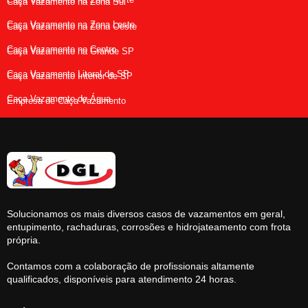
Caça Vazamento na Zona Sul
Caça Vazamento na Zona Leste
Caça Vazamento na Zona Oeste
Caça Vazamento no Centro
Caça Vazamento na Grande SP
Caça Vazamento Litoral de SP
Caça Vazamento Interior de SP
Caça Vazamento de Água
Empresa de Caça Vazamento
Solucionamos os mais diversos casos de vazamentos em geral,
entupimento, rachaduras, corrosões e hidrojateamento com frota
própria.
Contamos com a colaboração de profissionais altamente
qualificados, disponíveis para atendimento 24 horas.