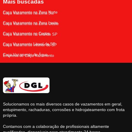
Mais buscadas
Caça Vazamento na Zona Norte
Caça Vazamento na Zona Sul
Caça Vazamento na Zona Leste
Caça Vazamento na Zona Oeste
Caça Vazamento no Centro
Caça Vazamento na Grande SP
Caça Vazamento Litoral de SP
Caça Vazamento Interior de SP
Caça Vazamento de Água
Empresa de Caça Vazamento
Solucionamos os mais diversos casos de vazamentos em geral,
entupimento, rachaduras, corrosões e hidrojateamento com frota
própria.
Contamos com a colaboração de profissionais altamente
qualificados, disponíveis para atendimento 24 horas.