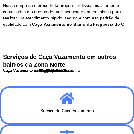
Nossa empresa oferece frota própria, profissionais altamente
capacitados e o que há de mais avançado em tecnologia para
realizar um atendimento rápido, seguro e com alto padrão de
qualidade com
Caça Vazamento no Bairro da Freguesia do Ó.
Serviços de Caça Vazamento em outros
bairros da Zona Norte
Caça Vazamento no Bairro do Limão
Caça Vazamento na Brasilandia
Caça Vazamento na Casa Verde
Caça Vazamento na Freguesia do Ó
Caça Vazamento no Imirim
Caça Vazamento no Jaçanã
Caça Vazamento no Jaraguá
Caça Vazamento no Mandaqui
Caça Vazamento no Parque Edu Chaves
Caça Vazamento no Parque Novo Mundo
Caça Vazamento em Perus
Caça Vazamento em Pirituba
Caça Vazamento em Santana
Caça Vazamento no Tremembé
Caça Vazamento no Tucuruvi
Caça Vazamento na Vila Guilherme
Caça Vazamento na Vila Maria
Caça Vazamento na Vila Medeiros
Caça Vazamento na Vila Nova Cachoeirinha
Serviço de Caça Vazamento