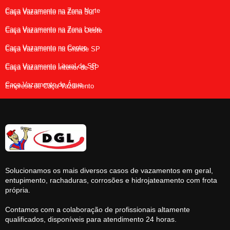
Caça Vazamento na Zona Norte
Caça Vazamento na Zona Sul
Caça Vazamento na Zona Leste
Caça Vazamento na Zona Oeste
Caça Vazamento no Centro
Caça Vazamento na Grande SP
Caça Vazamento Litoral de SP
Caça Vazamento Interior de SP
Caça Vazamento de Água
Empresa de Caça Vazamento
Solucionamos os mais diversos casos de vazamentos em geral,
entupimento, rachaduras, corrosões e hidrojateamento com frota
própria.
Contamos com a colaboração de profissionais altamente
qualificados, disponíveis para atendimento 24 horas.