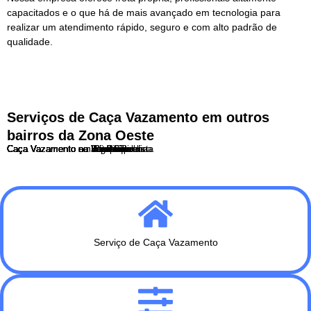
capacitados e o que há de mais avançado em tecnologia para
realizar um atendimento rápido, seguro e com alto padrão de
qualidade.
Serviços de Caça Vazamento em outros
bairros da Zona Oeste
Caça Vazamento no Butantã
Caça Vazamento no Itaim Bibi
Caça Vazamento no Jaguaré
Caça Vazamento no Jardim Paulista
Caça Vazamento na Lapa
Caça Vazamento em Perdizes
Caça Vazamento em Pinheiros
Caça Vazamento na Pompéia
Caça Vazamento no Rio Pequeno
Caça Vazamento na Vila Leopoldina
Caça Vazamento na Vila Madalena
Serviço de Caça Vazamento